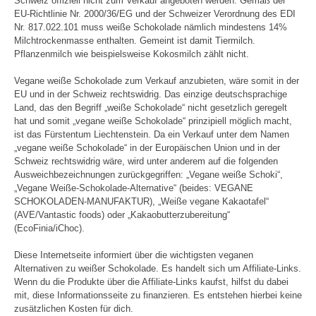
Schweiz offiziell nicht zum Verkauf angeboten werden. Gemäß der
EU-Richtlinie Nr. 2000/36/EG und der Schweizer Verordnung des EDI
Nr. 817.022.101 muss weiße Schokolade nämlich mindestens 14%
Milchtrockenmasse enthalten. Gemeint ist damit Tiermilch.
Pflanzenmilch wie beispielsweise Kokosmilch zählt nicht.
Vegane weiße Schokolade zum Verkauf anzubieten, wäre somit in der
EU und in der Schweiz rechtswidrig. Das einzige deutschsprachige
Land, das den Begriff „weiße Schokolade“ nicht gesetzlich geregelt
hat und somit „vegane weiße Schokolade“ prinzipiell möglich macht,
ist das Fürstentum Liechtenstein. Da ein Verkauf unter dem Namen
„vegane weiße Schokolade“ in der Europäischen Union und in der
Schweiz rechtswidrig wäre, wird unter anderem auf die folgenden
Ausweichbezeichnungen zurückgegriffen: „Vegane weiße Schoki“,
„Vegane Weiße-Schokolade-Alternative“ (beides: VEGANE
SCHOKOLADEN-MANUFAKTUR), „Weiße vegane Kakaotafel“
(AVE/Vantastic foods) oder „Kakaobutterzubereitung“
(EcoFinia/iChoc).
Diese Internetseite informiert über die wichtigsten veganen
Alternativen zu weißer Schokolade. Es handelt sich um Affiliate-Links.
Wenn du die Produkte über die Affiliate-Links kaufst, hilfst du dabei
mit, diese Informationsseite zu finanzieren. Es entstehen hierbei keine
zusätzlichen Kosten für dich.