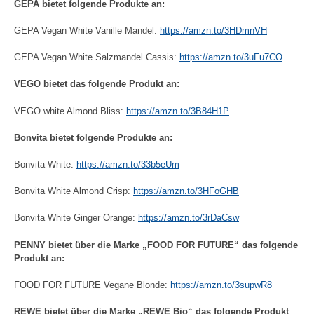
GEPA bietet folgende Produkte an:
GEPA Vegan White Vanille Mandel:
https://amzn.to/3HDmnVH
GEPA Vegan White Salzmandel Cassis:
https://amzn.to/3uFu7CO
VEGO bietet das folgende Produkt an:
VEGO white Almond Bliss:
https://amzn.to/3B84H1P
Bonvita bietet folgende Produkte an:
Bonvita White:
https://amzn.to/33b5eUm
Bonvita White Almond Crisp:
https://amzn.to/3HFoGHB
Bonvita White Ginger Orange:
https://amzn.to/3rDaCsw
PENNY bietet über die Marke „FOOD FOR FUTURE“ das folgende
Produkt an:
FOOD FOR FUTURE Vegane Blonde:
https://amzn.to/3supwR8
REWE bietet über die Marke „REWE Bio“ das folgende Produkt