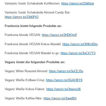
Vantastic foods Schakalode Kuhflecken:
https://amzn.to/33d0xte
Vantastic foods Schakalode Almond Candy Bar:
https://amzn.to/33d0PjO
Frankonia bietet folgende Produkte an:
Frankonia blonde VEGAN:
https://amzn.to/3HDlQmF
Frankonia blonde VEGAN Kokos-Mandel:
https://amzn.to/3HKn93m
Frankonia blonde VEGAN Mandel to go:
https://amzn.to/3oCX7Y3
Veganz bietet die folgenden Produkte an:
Veganz White Roasted Almond:
https://amzn.to/3uCEJ5s
Veganz Weiße Erdbeer-Crisp:
https://amzn.to/3GAQBY8
Veganz Weiße Kokos-Flakes:
https://amzn.to/3gwvsU6
Veganz Weiße Kaffee-Nibs:
https://amzn.to/3gwd91l